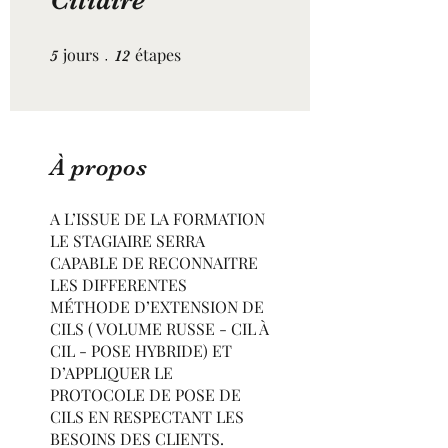
Ciliaire
jours
5 jours
étapes
12 étapes
5
12
À propos
A L’ISSUE DE LA FORMATION
LE STAGIAIRE SERRA
CAPABLE DE RECONNAITRE
LES DIFFERENTES
MÉTHODE D’EXTENSION DE
CILS ( VOLUME RUSSE - CIL À
CIL - POSE HYBRIDE) ET
D’APPLIQUER LE
PROTOCOLE DE POSE DE
CILS EN RESPECTANT LES
BESOINS DES CLIENTS.