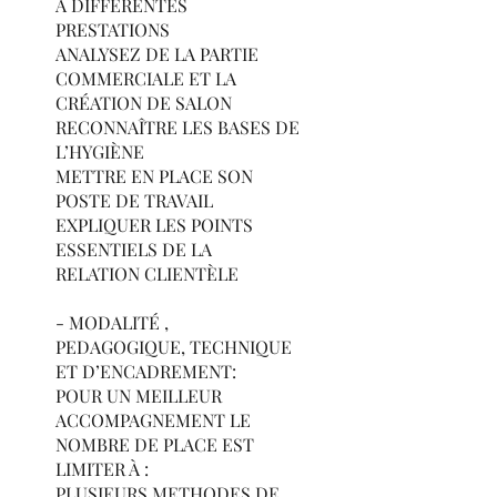
À DIFFÉRENTES
PRESTATIONS
ANALYSEZ DE LA PARTIE
COMMERCIALE ET LA
CRÉATION DE SALON
RECONNAÎTRE LES BASES DE
L’HYGIÈNE
METTRE EN PLACE SON
POSTE DE TRAVAIL
EXPLIQUER LES POINTS
ESSENTIELS DE LA
RELATION CLIENTÈLE
- MODALITÉ ,
PEDAGOGIQUE, TECHNIQUE
ET D’ENCADREMENT:
POUR UN MEILLEUR
ACCOMPAGNEMENT LE
NOMBRE DE PLACE EST
LIMITER À :
PLUSIEURS METHODES DE