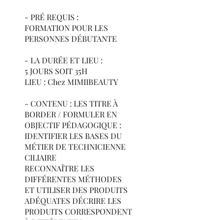
- PRÉ REQUIS :
FORMATION POUR LES
PERSONNES DÉBUTANTE
- LA DURÉE ET LIEU :
5 JOURS SOIT 35H
LIEU : Chez MIMIIBEAUTY
- CONTENU : LES TITRE À
BORDER / FORMULER EN
OBJECTIF PÉDAGOGIQUE :
IDENTIFIER LES BASES DU
MÉTIER DE TECHNICIENNE
CILIAIRE
RECONNAÎTRE LES
DIFFÉRENTES MÉTHODES
ET UTILISER DES PRODUITS
ADÉQUATES DÉCRIRE LES
PRODUITS CORRESPONDENT