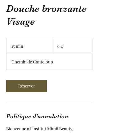
Douche bronzante
Visage
9
euros
15 min
1
9 €
5
m
Chemin de Canteloup
i
n
Réserver
Politique d'annulation
Bienvenue à l’institut Mimii Beauty,