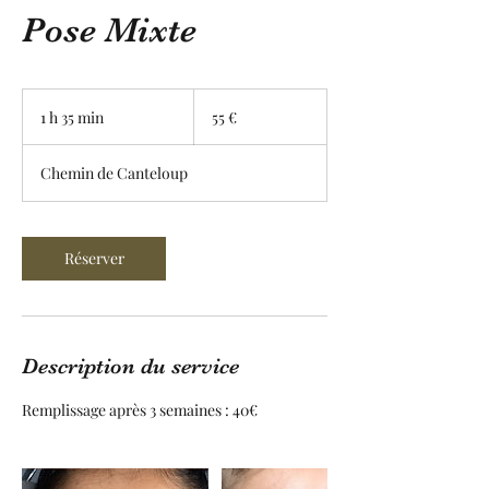
Pose Mixte
55
euros
1 h 35 min
1
55 €
3
5
Chemin de Canteloup
m
i
n
Réserver
Description du service
Remplissage après 3 semaines : 40€